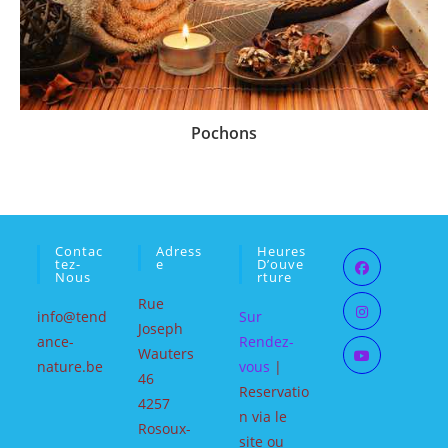
Pochons
Contac
Adress
Heures
Tez-
E
D’ouve
Nous
Rture
Rue
info@tend
Sur
Joseph
ance-
Rendez-
Wauters
nature.be
vous
|
46
Reservatio
4257
n via le
Rosoux-
site ou